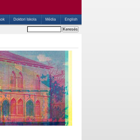
sok
Doktori Iskola
Média
English