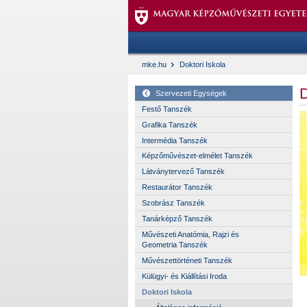
mke.hu
Doktori Iskola
D
Szervezeti Egységek
Festő Tanszék
Grafika Tanszék
Intermédia Tanszék
Képzőművészet-elmélet Tanszék
Látványtervező Tanszék
Restaurátor Tanszék
Szobrász Tanszék
Tanárképző Tanszék
Művészeti Anatómia, Rajzi és
Geometria Tanszék
Művészettörténeti Tanszék
Külügyi- és Kiállítási Iroda
Doktori Iskola