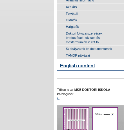
Általános információ
Aktuális
Felvételi
Oktatók
Hallgatók
Doktori fokozatszerzések,
értekezések, tézisek és
mestermunkák 2003-tól
Szabályzatok és dokumentumok
TÁMOP pályázat
English content
...
Töltse le az
MKE DOKTORI ISKOLA
katalógusát
itt