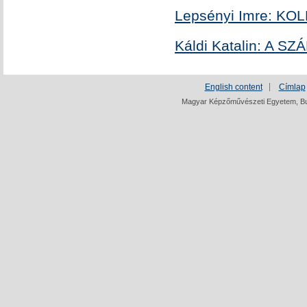
Lepsényi Imre: K
Káldi Katalin: A 
English content
Címlap
Magyar Képzőművészeti Egyetem, Bud