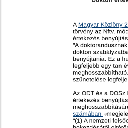
A
Magyar Közlöny 
törvény az Nftv. mód
értekezés benyújtás
"A doktorandusznak
doktori szabályzatba
benyújtania. Ez a h
legfeljebb egy
tan
é
meghosszabbítható. 
szünetelése legfelje
Az ODT és a DOSz k
értekezés benyújtásá
meghosszabbításáról
számában
megjele
"(1) A nemzeti felső
bekezdésétől eltérő