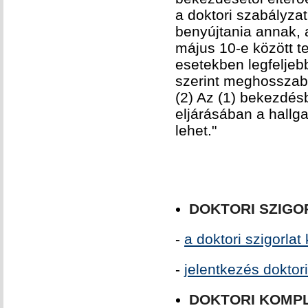
a doktori szabályza
benyújtania annak, 
május 10-e között te
esetekben legfeljeb
szerint meghosszab
(2) Az (1) bekezdés
eljárásában a hallg
lehet."
DOKTORI SZIGO
-
a doktori szigorla
-
jelentkezés doktori
DOKTORI KOMPL