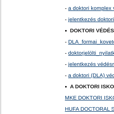
-
a doktori komplex 
-
jelentkezés doktor
DOKTORI VÉDÉS
-
DLA_formai_kovet
-
doktorjelölti_nyilat
-
jelentkezés védés
-
a doktori (DLA) vé
A DOKTORI ISK
MKE DOKTORI ISKO
HUFA DOCTORAL SC