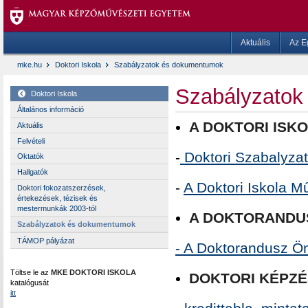
Aktuális
Az E
mke.hu
Doktori Iskola
Szabályzatok és dokumentumok
Szabályzatok
Doktori Iskola
Általános információ
A DOKTORI ISK
Aktuális
Felvételi
-
Doktori Szabalyza
Oktatók
Hallgatók
-
A Doktori Iskola M
Doktori fokozatszerzések,
értekezések, tézisek és
mestermunkák 2003-tól
A DOKTORANDU
Szabályzatok és dokumentumok
TÁMOP pályázat
- A Doktorandusz Ö
Töltse le az
MKE DOKTORI ISKOLA
DOKTORI KÉPZÉ
katalógusát
itt