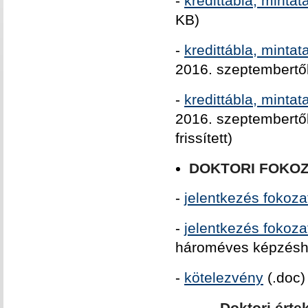
-
kredittabla, mintat
KB)
-
kredittábla, mintat
2016. szeptembertő
-
kredittábla, mintat
2016. szeptembertő
frissített)
DOKTORI FOKOZ
-
jelentkezés fokoz
-
jelentkezés fokozat
hároméves képzésh
-
kötelezvény
(.doc)
Doktori érte