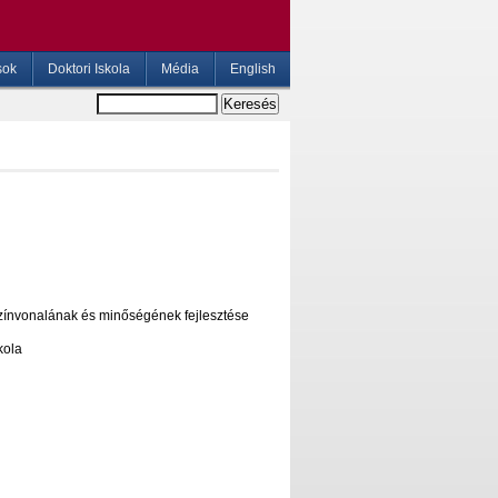
sok
Doktori Iskola
Média
English
színvonalának és minőségének fejlesztése
kola