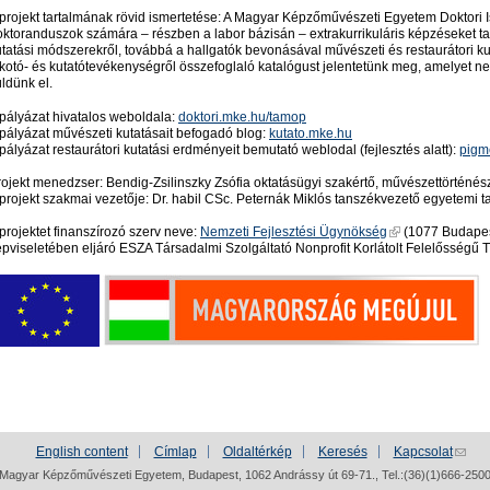
 projekt tartalmának rövid ismertetése: A Magyar Képzőművészeti Egyetem Doktori I
oktoranduszok számára – részben a labor bázisán – extrakurrikuláris képzéseket ta
tatási módszerekről, továbbá a hallgatók bevonásával művészeti és restaurátori ku
lkotó- és kutatótevékenységről összefoglaló katalógust jelentetünk meg, amelyet ne
ldünk el.
 pályázat hivatalos weboldala:
doktori.mke.hu/tamop
 pályázat művészeti kutatásait befogadó blog:
kutato.mke.hu
pályázat restaurátori kutatási erdményeit bemutató weblodal (fejlesztés alatt):
pigm
rojekt menedzser: Bendig-Zsilinszky Zsófia oktatásügyi szakértő, művészettörténés
 projekt szakmai vezetője: Dr. habil CSc. Peternák Miklós tanszékvezető egyetemi t
projektet finanszírozó szerv neve:
Nemzeti Fejlesztési Ügynökség
(1077 Budapest
épviseletében eljáró ESZA Társadalmi Szolgáltató Nonprofit Korlátolt Felelősségű
English content
Címlap
Oldaltérkép
Keresés
Kapcsolat
Magyar Képzőművészeti Egyetem, Budapest, 1062 Andrássy út 69-71., Tel.:(36)(1)666-250