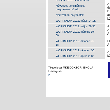
A
Művészeti tanulmányok,
d
megvalósult művek
ku
a
Nemzetközi pályázatok
kü
WORKSHOP: 2012. május 14-18.
A
WORKSHOP: 2012. május 29-30.
A
WORKSHOP: 2012. március 19-
A 
30.
P
WORKSHOP: 2012. október 16-
A
18.
WORKSHOP: 2012. október 2-5.
A 
k
WORKSHOP: 2013. április 2-12.
Töltse le az
MKE DOKTORI ISKOLA
katalógusát
itt