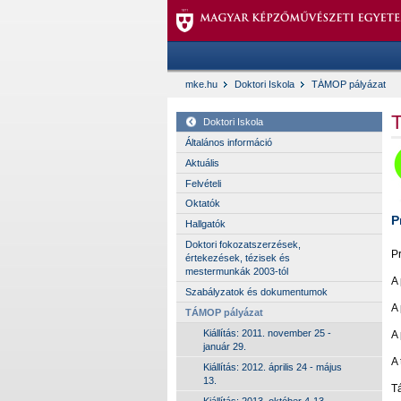
mke.hu
Doktori Iskola
TÁMOP pályázat
Doktori Iskola
Általános információ
Aktuális
Felvételi
Oktatók
P
Hallgatók
Doktori fokozatszerzések,
P
értekezések, tézisek és
mestermunkák 2003-tól
A
Szabályzatok és dokumentumok
A
TÁMOP pályázat
Kiállítás: 2011. november 25 -
A
január 29.
A
Kiállítás: 2012. április 24 - május
13.
T
Kiállítás: 2013. október 4-13.