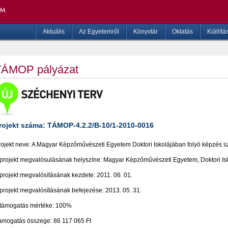
Aktuális
Az Egyetemről
Könyvtár
Oktatás
Kiállítá
TÁMOP pályázat
rojekt száma: TÁMOP-4.2.2/B-10/1-2010-0016
rojekt neve: A Magyar Képzőművészeti Egyetem Doktori Iskolájában folyó képzés 
 projekt megvalósulásának helyszíne: Magyar Képzőművészeti Egyetem, Doktori Is
 projekt megvalósításának kezdete: 2011. 06. 01.
 projekt megvalósításának befejezése: 2013. 05. 31.
 támogatás mértéke: 100%
ámogatás összege: 86 117 065 Ft