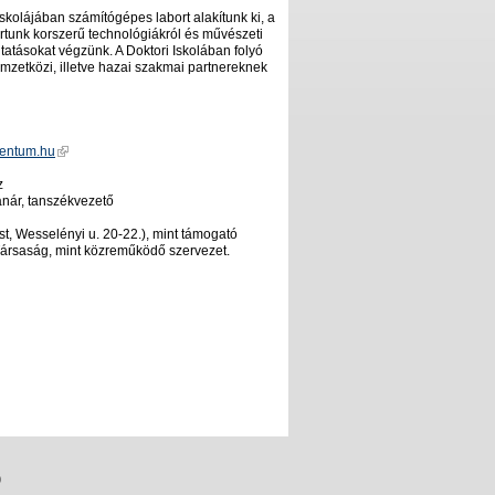
skolájában számítógépes labort alakítunk ki, a
rtunk korszerű technológiákról és művészeti
tatásokat végzünk. A Doktori Iskolában folyó
mzetközi, illetve hazai szakmai partnereknek
entum.hu
z
anár, tanszékvezető
, Wesselényi u. 20-22.), mint támogató
 Társaság, mint közreműködő szervezet.
0