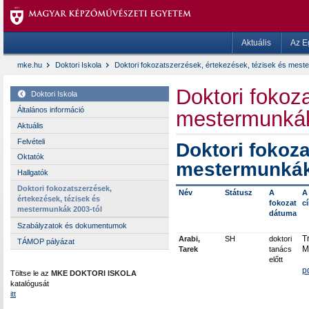
Aktuális
Az E
mke.hu
Doktori Iskola
Doktori fokozatszerzések, értekezések, tézisek és mest
Doktori fokoz
Doktori Iskola
Általános információ
mestermunkák
Aktuális
Felvételi
Doktori fokoza
Oktatók
mestermunkák
Hallgatók
Doktori fokozatszerzések,
Név
Státusz
A
A
értekezések, tézisek és
fokozat
c
mestermunkák 2003-tól
dátuma
Szabályzatok és dokumentumok
T
Arabi,
SH
doktori
TÁMOP pályázat
M
Tarek
tanács
előtt
p
Töltse le az
MKE DOKTORI ISKOLA
katalógusát
itt