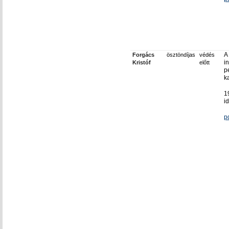
A
Forgács
ösztöndíjas
védés
i
Kristóf
előtt
p
k
1
i
p