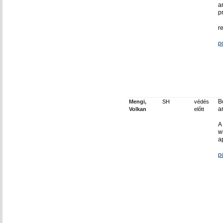
a
p
r
p
B
Mengi,
SH
védés
ar
Volkan
előtt
A
w
a
p