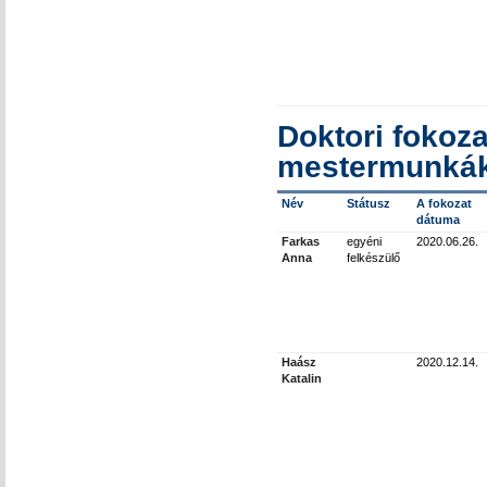
Doktori fokoza
mestermunkák
Név
Státusz
A fokozat
dátuma
Farkas
egyéni
2020.06.26.
Anna
felkészülő
Haász
2020.12.14.
Katalin