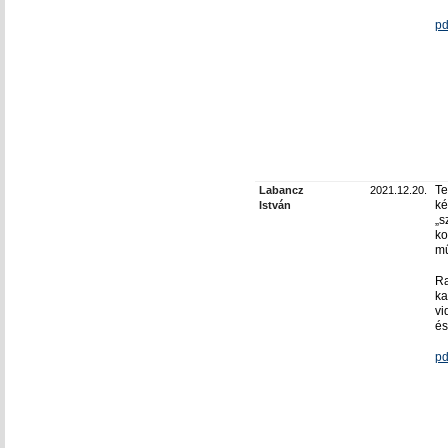
pd
Te
Labancz
2021.12.20.
ké
István
„s
ko
mű
Ra
ka
vi
és
pd