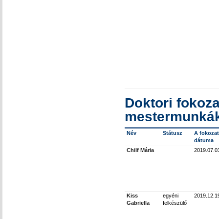
Doktori fokoza
mestermunkák
Név
Státusz
A fokozat
dátuma
Chilf Mária
2019.07.0
Kiss
egyéni
2019.12.1
Gabriella
felkészülő