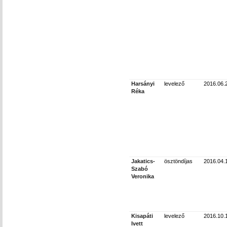
Harsányi
levelező
2016.06.
Réka
Jakatics-
ösztöndíjas
2016.04.
Szabó
Veronika
Kisapáti
levelező
2016.10.
Ivett