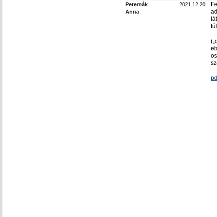
Fe
Peternák
2021.12.20.
ad
Anna
lá
túl
(„
eb
os
sz
pd