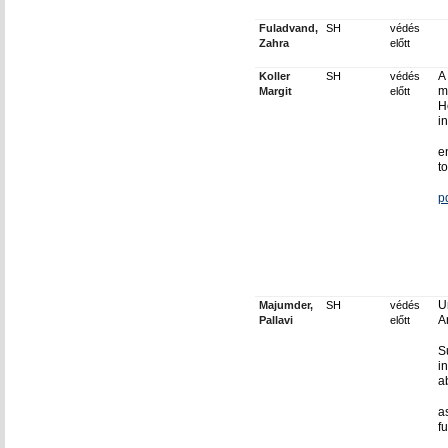
Fuladvand,
SH
védés
Zahra
előtt
A
Koller
SH
védés
m
Margit
előtt
H
in
e
to
p
U
Majumder,
SH
védés
Ar
Pallavi
előtt
S
in
a
a
f