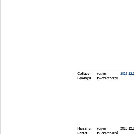
Gallusz
egyéni
2016.12.
Gyöngyi
fokozatszerző
Harsányi
egyéni
2016.12.
Eszter
fokozatszerző