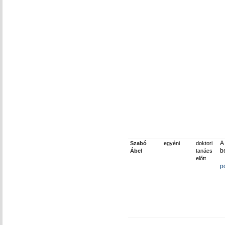
A
Szabó
egyéni
doktori
b
Ábel
tanács
előtt
p