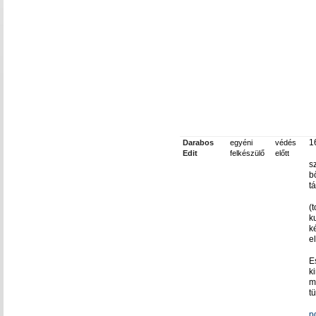
1
Darabos
egyéni
védés
Edit
felkészülő
előtt
s
b
t
(t
k
k
e
E
k
m
t
p