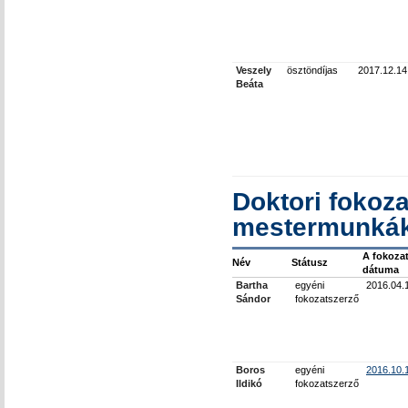
Veszely
ösztöndíjas
2017.12.14
Beáta
Doktori fokoza
mestermunkák
A fokoza
Név
Státusz
dátuma
Bartha
egyéni
2016.04.
Sándor
fokozatszerző
Boros
egyéni
2016.10.
Ildikó
fokozatszerző