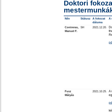
Doktori fokoza
mestermunkák
Név
Státusz
A fokozat
A 
dátuma
Do
Contreras,
SH
2021.12.20.
th
Manuel F.
Re
pd
A 
Fusz
2021.10.25.
e
Mátyás
pd
ké