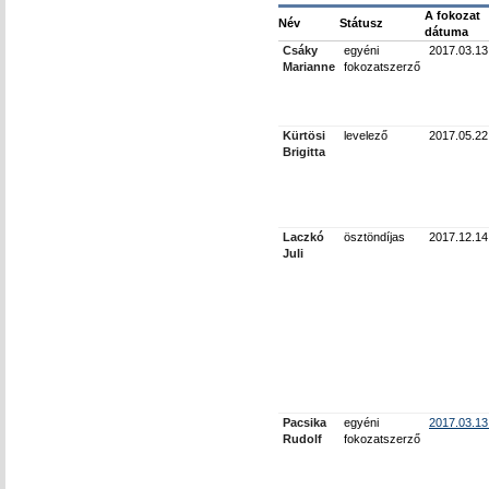
A fokozat
Név
Státusz
dátuma
Csáky
egyéni
2017.03.13
Marianne
fokozatszerző
Kürtösi
levelező
2017.05.22
Brigitta
Laczkó
ösztöndíjas
2017.12.14
Juli
Pacsika
egyéni
2017.03.13
Rudolf
fokozatszerző